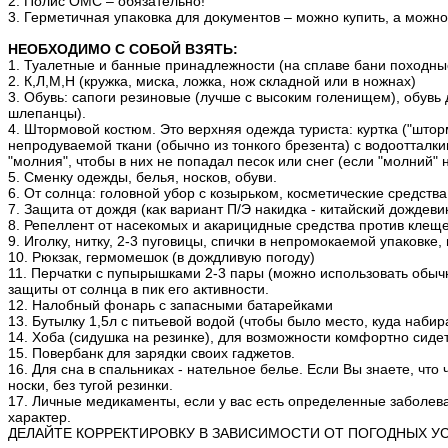
2. Полис ОМС – обязательно!
3. Герметичная упаковка для документов – можно купить, а можно 
НЕОБХОДИМО С СОБОЙ ВЗЯТЬ:
1. Туалетные и банные принадлежности (на сплаве бани походные
2. К,Л,М,Н (кружка, миска, ложка, нож складной или в ножнах)
3. Обувь: сапоги резиновые (лучше с высоким голенищем), обув
шлепанцы).
4. Штормовой костюм. Это верхняя одежда туриста: куртка ("штор
непродуваемой ткани (обычно из тонкого брезента) с водоотталк
"молния", чтобы в них не попадал песок или снег (если "молний" н
5. Сменку одежды, белья, носков, обуви.
6. От солнца: головной убор с козырьком, косметические средств
7. Защита от дождя (как вариант П/Э накидка - китайский дождевик
8. Репеллент от насекомых и акарицидные средства против клещ
9. Иголку, нитку, 2-3 пуговицы, спички в непромокаемой упаковк
10. Рюкзак, гермомешок (в дождливую погоду)
11. Перчатки с пупырышками 2-3 пары (можно использовать обычн
защиты от солнца в пик его активности.
12. Налобный фонарь с запасными батарейками
13. Бутылку 1,5л с питьевой водой (чтобы было место, куда наби
14. Хоба (сидушка на резинке), для возможности комфортно сидет
15. Повербанк для зарядки своих гаджетов.
16. Для сна в спальниках - нательное белье. Если Вы знаете, что
носки, без тугой резинки.
17. Личные медикаменты, если у вас есть определенные заболев
характер.
ДЕЛАЙТЕ КОРРЕКТИРОВКУ В ЗАВИСИМОСТИ ОТ ПОГОДНЫХ У