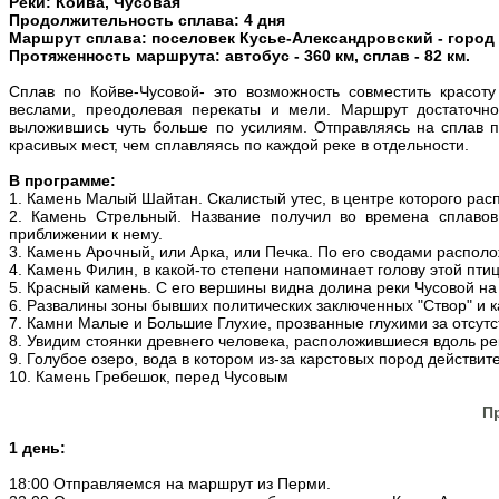
Реки: Койва, Чусовая
Продолжительность сплава: 4 дня
Маршрут сплава: поселовек Кусье-Александровский - город
Протяженность маршрута: автобус - 360 км, сплав - 82 км.
Сплав по Койве-Чусовой- это возможность совместить красот
веслами, преодолевая перекаты и мели. Маршрут достаточно
выложившись чуть больше по усилиям. Отправляясь на сплав 
красивых мест, чем сплавляясь по каждой реке в отдельности.
В программе:
1. Камень Малый Шайтан. Скалистый утес, в центре которого расп
2. Камень Стрельный. Название получил во времена сплавов
приближении к нему.
3. Камень Арочный, или Арка, или Печка. По его сводами располо
4. Камень Филин, в какой-то степени напоминает голову этой пти
5. Красный камень. С его вершины видна долина реки Чусовой на 
6. Развалины зоны бывших политических заключенных "Створ" и к
7. Камни Малые и Большие Глухие, прозванные глухими за отсутс
8. Увидим стоянки древнего человека, расположившиеся вдоль рек
9. Голубое озеро, вода в котором из-за карстовых пород действит
10. Камень Гребешок, перед Чусовым
П
1 день:
18:00 Отправляемся на маршрут из Перми.