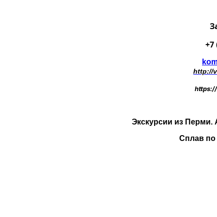
З
+7 
kom
http:/
https:
Экскурсии из Перми.
Сплав по