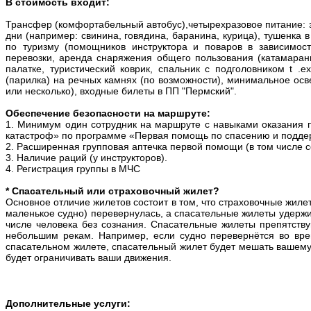
В стоимость входит:
Трансфер (комфортабельный автобус),четырехразовое питание: за
дни (например: свинина, говядина, баранина, курица), тушенка в
по туризму (помощников инструктора и поваров в зависимост
перевозки, аренда снаряжения общего пользования (катамараны,
палатке, туристический коврик, cпальник с подголовником t .e
(парилка) на речных камнях (по возможности), минимальное осв
или несколько), входные билеты в ПП "Пермский".
Обеспечение безопасности на маршруте:
1. Минимум один сотрудник на маршруте с навыками оказания
катастроф» по программе «Первая помощь по спасению и подде
2. Расширенная групповая аптечка первой помощи (в том числе со
3. Наличие раций (у инструкторов).
4. Регистрация группы в МЧС
* Спасательный или страховочный жилет?
Основное отличие жилетов состоит в том, что страховочные жилет
маленькое судно) перевернулась, а спасательные жилеты удержи
числе человека без сознания. Спасательные жилеты препятст
небольшим рекам. Например, если судно перевернётся во вре
спасательном жилете, спасательный жилет будет мешать вашему 
будет ограничивать ваши движения.
Дополнительные услуги: